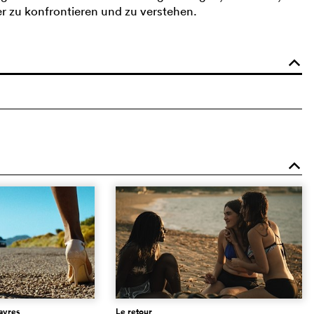
er zu konfrontieren und zu verstehen.
o
o
davres
Le retour