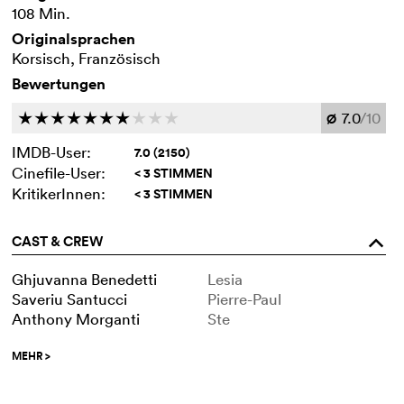
108 Min.
Originalsprachen
Korsisch, Französisch
Bewertungen
7.0
/10
c
c
c
c
c
c
c
c
c
c
Ø
IMDB-User:
7.0 (2150)
Cinefile-User:
< 3 STIMMEN
KritikerInnen:
< 3 STIMMEN
CAST & CREW
o
Ghjuvanna Benedetti
Lesia
Saveriu Santucci
Pierre-Paul
Anthony Morganti
Ste
MEHR
>