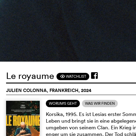
Le royaume
WATCHLIST
F
JULIEN COLONNA, FRANKREICH, 2024
WORUM'S GEHT
WAS WIR FINDEN
Korsika, 1995. Es ist Lesias erster Som
Leben und bringt sie in eine abgelegene 
umgeben von seinem Clan. Ein Krieg in 
enger um sie zusammen. Der Tod schläg