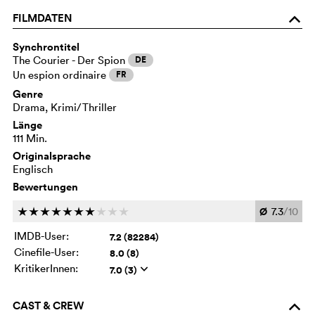
FILMDATEN
o
Synchrontitel
The Courier - Der Spion
DE
Un espion ordinaire
FR
Genre
Drama, Krimi/Thriller
Länge
111 Min.
Originalsprache
Englisch
Bewertungen
Ø
7.3
/10
c
c
c
c
c
c
c
c
c
c
IMDB-User:
7.2 (82284)
Cinefile-User:
8.0 (8)
KritikerInnen:
7.0 (3)
q
CAST & CREW
o