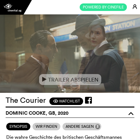
E
POWERED BY CINEFILE
TRAILER ABSPIELEN
e
The Courier
WATCHLIST
F
DOMINIC COOKE, GB, 2020
o
2
SYNOPSIS
WIR FINDEN
ANDERE SAGEN
Die wahre Geschichte des britischen Geschäftsmannes