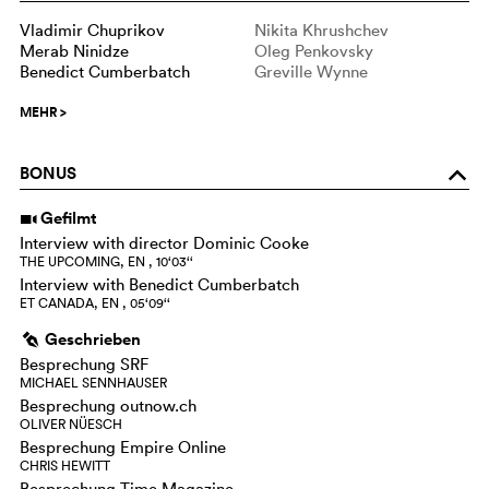
Vladimir Chuprikov
Nikita Khrushchev
Merab Ninidze
Oleg Penkovsky
Benedict Cumberbatch
Greville Wynne
MEHR
>
BONUS
o
Gefilmt
i
Interview with director Dominic Cooke
THE UPCOMING, EN , 10‘03‘‘
Interview with Benedict Cumberbatch
ET CANADA, EN , 05‘09‘‘
Geschrieben
g
Besprechung SRF
MICHAEL SENNHAUSER
Besprechung outnow.ch
OLIVER NÜESCH
Besprechung Empire Online
CHRIS HEWITT
Besprechung Time Magazine