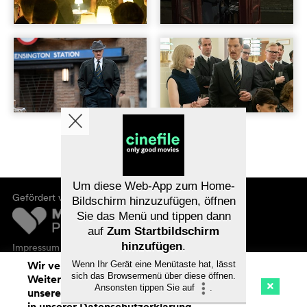
Um diese Web-App zum Home-
Gefördert von
Bildschirm hinzuzufügen, öffnen
Sie das Menü und tippen dann
auf
Zum Startbildschirm
hinzufügen
.
Impressum
Datenschutz
Wir verwenden Cookies. Mit dem
Wenn Ihr Gerät eine Menütaste hat, lässt
sich das Browsermenü über diese öffnen.
Weitersurfen auf cinefile.ch stimmen Sie
Ansonsten tippen Sie auf
.
unserer Cookie-Nutzung zu. Mehr Infos
Kino
Streaming
Watchlist (
0
)
in unserer
Datenschutzerklärung
.