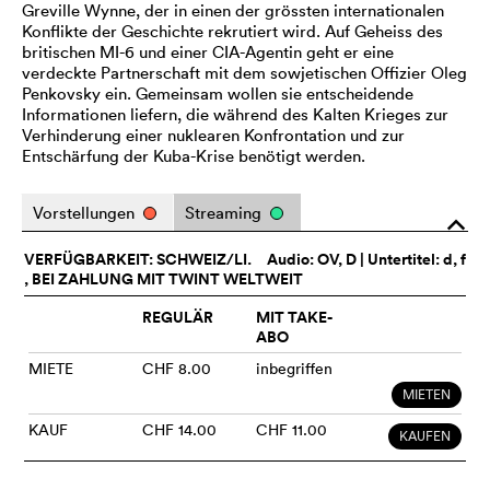
Greville Wynne, der in einen der grössten internationalen
Konflikte der Geschichte rekrutiert wird. Auf Geheiss des
britischen MI-6 und einer CIA-Agentin geht er eine
verdeckte Partnerschaft mit dem sowjetischen Offizier Oleg
Penkovsky ein. Gemeinsam wollen sie entscheidende
Informationen liefern, die während des Kalten Krieges zur
Verhinderung einer nuklearen Konfrontation und zur
Entschärfung der Kuba-Krise benötigt werden.
Vorstellungen
Streaming
o
VERFÜGBARKEIT: SCHWEIZ/LI.
Audio:
OV
, D | Untertitel: d, f
, BEI ZAHLUNG MIT TWINT WELTWEIT
REGULÄR
MIT TAKE-
ABO
MIETE
CHF 8.00
inbegriffen
MIETEN
KAUF
CHF 14.00
CHF 11.00
KAUFEN