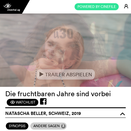
E
POWERED BY CINEFILE
TRAILER ABSPIELEN
e
Die fruchtbaren Jahre sind vorbei
WATCHLIST
F
NATASCHA BELLER, SCHWEIZ, 2019
o
3
SYNOPSIS
ANDERE SAGEN