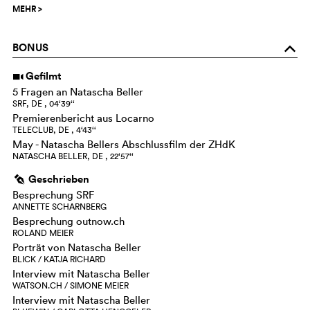
MEHR
>
BONUS
o
Gefilmt
i
5 Fragen an Natascha Beller
SRF, DE , 04‘39‘‘
Premierenbericht aus Locarno
TELECLUB, DE , 4‘43‘‘
May - Natascha Bellers Abschlussfilm der ZHdK
NATASCHA BELLER, DE , 22‘57‘‘
Geschrieben
g
Besprechung SRF
ANNETTE SCHARNBERG
Besprechung outnow.ch
ROLAND MEIER
Porträt von Natascha Beller
BLICK / KATJA RICHARD
Interview mit Natascha Beller
WATSON.CH / SIMONE MEIER
Interview mit Natascha Beller