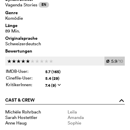
Vagenda Stories
EN
Genre
Komödie
Länge
89 Min.
Originalsprache
Schweizerdeutsch
Bewertungen
Ø
5.9
/10
c
c
c
c
c
c
c
c
c
c
IMDB-User:
5.7 (165)
Cinefile-User:
5.4 (29)
KritikerInnen:
7.4 (9)
q
CAST & CREW
o
Michèle Rohrbach
Leila
Sarah Hostettler
Amanda
Anne Haug
Sophie