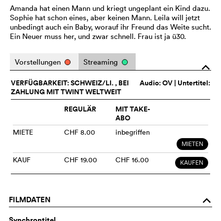
Amanda hat einen Mann und kriegt ungeplant ein Kind dazu.
Sophie hat schon eines, aber keinen Mann. Leila will jetzt
unbedingt auch ein Baby, worauf ihr Freund das Weite sucht.
Ein Neuer muss her, und zwar schnell. Frau ist ja ü30.
Vorstellungen
Streaming
o
VERFÜGBARKEIT: SCHWEIZ/LI. , BEI
Audio:
OV
| Untertitel:
ZAHLUNG MIT TWINT WELTWEIT
REGULÄR
MIT TAKE-
ABO
MIETE
CHF 8.00
inbegriffen
MIETEN
KAUF
CHF 19.00
CHF 16.00
KAUFEN
FILMDATEN
o
Synchrontitel