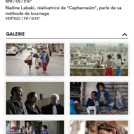
NPR / EN / 3‘15‘‘
Nadine Labaki, réalisatrice de "Capharnaüm", parle de sa
méthode de tournage
VERTIGO / FR / 6‘53‘‘
GALERIE
o