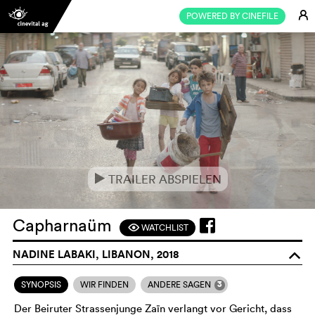
E
POWERED BY CINEFILE
TRAILER ABSPIELEN
e
Capharnaüm
WATCHLIST
F
NADINE LABAKI, LIBANON, 2018
o
3
SYNOPSIS
WIR FINDEN
ANDERE SAGEN
Der Beiruter Strassenjunge Zaïn verlangt vor Gericht, dass