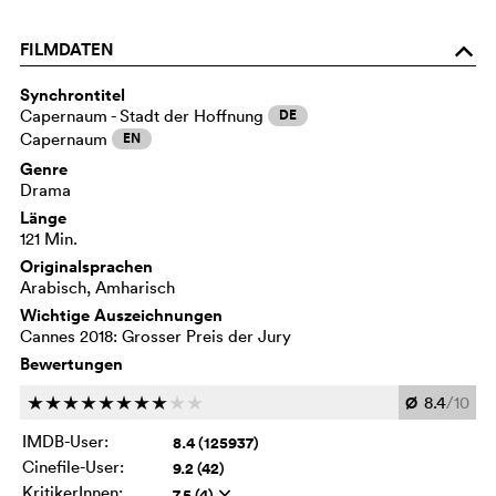
FILMDATEN
o
Synchrontitel
Capernaum - Stadt der Hoffnung
DE
Capernaum
EN
Genre
Drama
Länge
121 Min.
Originalsprachen
Arabisch, Amharisch
Wichtige Auszeichnungen
Cannes 2018: Grosser Preis der Jury
Bewertungen
Ø
8.4
/10
c
c
c
c
c
c
c
c
c
c
IMDB-User:
8.4 (125937)
Cinefile-User:
9.2 (42)
KritikerInnen:
7.5 (4)
q