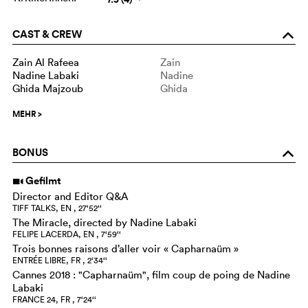
CAST & CREW
o
Zain Al Rafeea
Zain
Nadine Labaki
Nadine
Ghida Majzoub
Ghida
MEHR
>
BONUS
o
Gefilmt
i
Director and Editor Q&A
TIFF TALKS, EN , 27‘52‘‘
The Miracle, directed by Nadine Labaki
FELIPE LACERDA, EN , 7‘59‘‘
Trois bonnes raisons d’aller voir « Capharnaüm »
ENTRÉE LIBRE, FR , 2‘34‘‘
Cannes 2018 : "Capharnaüm", film coup de poing de Nadine
Labaki
FRANCE 24, FR , 7‘24‘‘