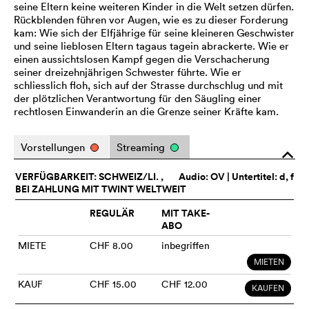
seine Eltern keine weiteren Kinder in die Welt setzen dürfen.
Rückblenden führen vor Augen, wie es zu dieser Forderung
kam: Wie sich der Elfjährige für seine kleineren Geschwister
und seine lieblosen Eltern tagaus tagein abrackerte. Wie er
einen aussichtslosen Kampf gegen die Verschacherung
seiner dreizehnjährigen Schwester führte. Wie er
schliesslich floh, sich auf der Strasse durchschlug und mit
der plötzlichen Verantwortung für den Säugling einer
rechtlosen Einwanderin an die Grenze seiner Kräfte kam.
Vorstellungen
Streaming
o
VERFÜGBARKEIT: SCHWEIZ/LI. ,
Audio:
OV
| Untertitel: d, f
BEI ZAHLUNG MIT TWINT WELTWEIT
REGULÄR
MIT TAKE-
ABO
MIETE
CHF 8.00
inbegriffen
MIETEN
KAUF
CHF 15.00
CHF 12.00
KAUFEN