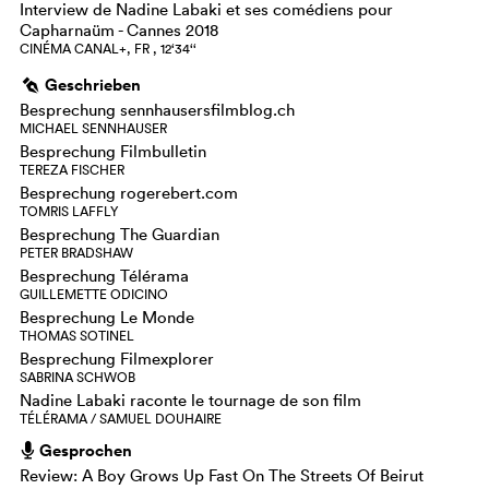
Interview de Nadine Labaki et ses comédiens pour
Capharnaüm - Cannes 2018
CINÉMA CANAL+, FR , 12‘34‘‘
Geschrieben
g
Besprechung sennhausersfilmblog.ch
MICHAEL SENNHAUSER
Besprechung Filmbulletin
TEREZA FISCHER
Besprechung rogerebert.com
TOMRIS LAFFLY
Besprechung The Guardian
PETER BRADSHAW
Besprechung Télérama
GUILLEMETTE ODICINO
Besprechung Le Monde
THOMAS SOTINEL
Besprechung Filmexplorer
SABRINA SCHWOB
Nadine Labaki raconte le tournage de son film
TÉLÉRAMA / SAMUEL DOUHAIRE
Gesprochen
h
Review: A Boy Grows Up Fast On The Streets Of Beirut