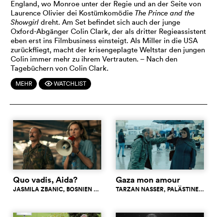
England, wo Monroe unter der Regie und an der Seite von
Laurence Olivier dei Kostümkomödie
The Prince and the
Showgirl
dreht. Am Set befindet sich auch der junge
Oxford-Abgänger Colin Clark, der als dritter Regieassistent
eben erst ins Filmbusiness einsteigt. Als Miller in die USA
zurückfliegt, macht der krisengeplagte Weltstar den jungen
Colin immer mehr zu ihrem Vertrauten. – Nach den
Tagebüchern von Colin Clark.
MEHR
WATCHLIST
F
Quo vadis, Aida?
Gaza mon amour
JASMILA ZBANIC
, BOSNIEN UND HERZEGOWINA
TARZAN NASSER
8.0
, PALÄSTINENSISCHE GEBIETE
c