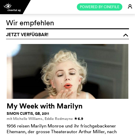
E
POWERED BY CINEFILE
Wir empfehlen
JETZT VERFÜGBAR!
o
My Week with Marilyn
SIMON CURTIS, GB, 2011
mit Michelle Williams, Eddie Redmayne
6.9
c
1956 reisen Marilyn Monroe und ihr frischgebackener
Ehemann, der grosse Theaterautor Arthur Miller, nach