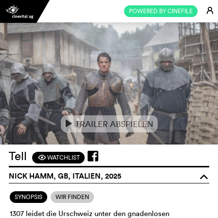
E
POWERED BY CINEFILE
TRAILER ABSPIELEN
e
Tell
WATCHLIST
F
NICK HAMM, GB, ITALIEN, 2025
o
SYNOPSIS
WIR FINDEN
1307 leidet die Urschweiz unter den gnadenlosen