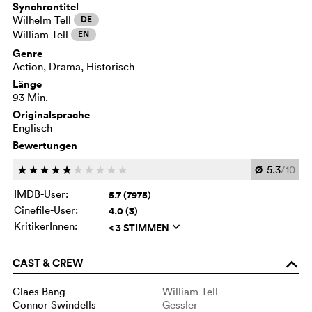
Synchrontitel
Wilhelm Tell
DE
William Tell
EN
Genre
Action, Drama, Historisch
Länge
93 Min.
Originalsprache
Englisch
Bewertungen
Ø
5.3
/10
c
c
c
c
c
c
c
c
c
c
IMDB-User:
5.7 (7975)
Cinefile-User:
4.0 (3)
KritikerInnen:
< 3 STIMMEN
q
CAST & CREW
o
Claes Bang
William Tell
Connor Swindells
Gessler