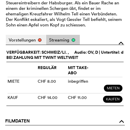
Steuereintreibern der Habsburger. Als ein Bauer Rache an
einem der kriminellen Schergen übt, findet er im
ehemaligen Kreuzfahrer Wilhelm Tell einen Verbündeten.
Der Konflikt eskaliert, als Vogt Gessler Tell befiehlt, seinem
Sohn einen Apfel vom Kopf zu schiessen.
Vorstellungen
Streaming
o
VERFÜGBARKEIT: SCHWEIZ/LI. ,
Audio:
OV
, D | Untertitel: d
BEI ZAHLUNG MIT TWINT WELTWEIT
REGULÄR
MIT TAKE-
ABO
MIETE
CHF 8.00
inbegriffen
MIETEN
KAUF
CHF 14.00
CHF 11.00
KAUFEN
FILMDATEN
o