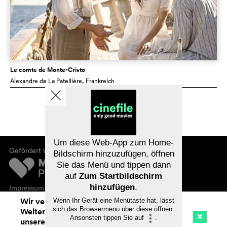
Le comte de Monte-Cristo
Alexandre de La Patellière
, Frankreich
Um diese Web-App zum Home-
Gefördert von
Bildschirm hinzuzufügen, öffnen
Sie das Menü und tippen dann
auf
Zum Startbildschirm
hinzufügen
.
Impressum
Datenschutz
Wir verwenden Cookies. Mit dem
Wenn Ihr Gerät eine Menütaste hat, lässt
sich das Browsermenü über diese öffnen.
Weitersurfen auf cinefile.ch stimmen Sie
Ansonsten tippen Sie auf
.
unserer Cookie-Nutzung zu. Mehr Infos