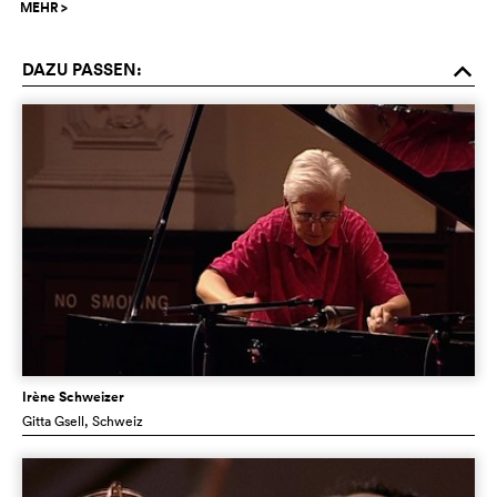
MEHR
>
DAZU PASSEN:
o
Irène Schweizer
Gitta Gsell
, Schweiz