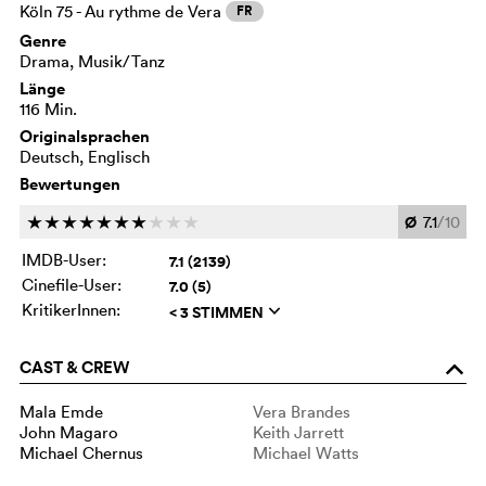
Köln 75 - Au rythme de Vera
FR
Genre
Drama, Musik/Tanz
Länge
116 Min.
Originalsprachen
Deutsch, Englisch
Bewertungen
Ø
7.1
/10
c
c
c
c
c
c
c
c
c
c
IMDB-User:
7.1 (2139)
Cinefile-User:
7.0 (5)
KritikerInnen:
< 3 STIMMEN
q
CAST & CREW
o
Mala Emde
Vera Brandes
John Magaro
Keith Jarrett
Michael Chernus
Michael Watts