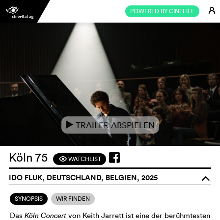
E
POWERED BY CINEFILE
TRAILER ABSPIELEN
e
Köln 75
WATCHLIST
F
IDO FLUK, DEUTSCHLAND, BELGIEN, 2025
o
SYNOPSIS
WIR FINDEN
Das
Köln Concert
von Keith Jarrett ist eine der berühmtesten